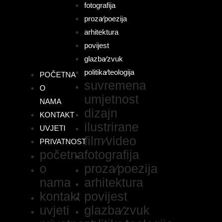
fotografija
proza⁄poezija
arhitektura
povijest
glazba⁄zvuk
politika⁄teologija
POČETNA
suvremena
O
umjetnost
NAMA
dizajn
KONTAKT
ilustrirane
UVJETI
film⁄video
PRIVATNOST
početna
fotografija
o
proza⁄poezija
nama
arhitektura
kontakt
povijest
uvjeti
glazba⁄zvuk