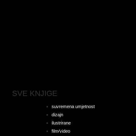
SVE KNJIGE
suvremena umjetnost
dizajn
ilustrirane
film⁄video