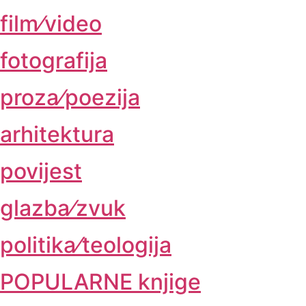
film⁄video
fotografija
proza⁄poezija
arhitektura
povijest
glazba⁄zvuk
politika⁄teologija
POPULARNE knjige