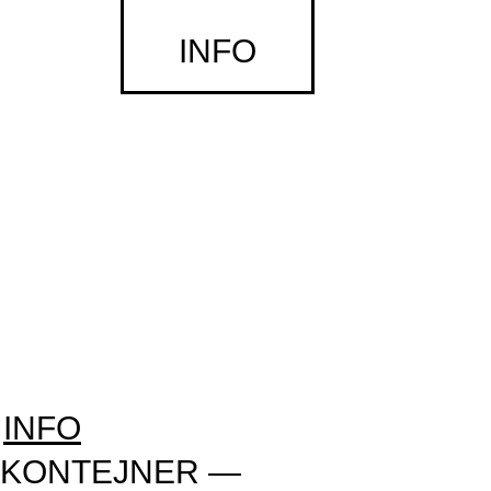
INFO
25 fps ⁄ 2017
nepoćudni merton — izbor iz dnevnika i
poezije
djevojačke uspomene ⁄ annie ernaux
25 fps ⁄ 2017 + torba
čudovišta
device_art 6.018 — strojevi nisu sami
25 fps ⁄ 2021
25 fps ⁄ 2012
marko ercegović — l.p,
touch me 2020
INFO
KONTEJNER —