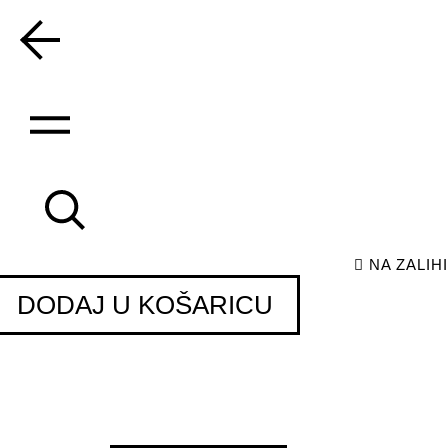
skip
to
content
NA ZALIHI
DODAJ U KOŠARICU