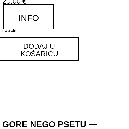
20,00
€
INFO
na zalihi
DODAJ U
KOŠARICU
GORE NEGO PSETU —