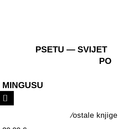
ivan klisurić ⁄ točke u kretanju — grafički
dizajn 2000–2024
pregled hrvatskog dizajna 1112+1314 ⁄paket⁄
PSETU — SVIJET
sea of people
PO
autofiziopsihički spisi — književnost brata
yusefa
MINGUSU
⁄ostale knjige