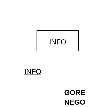
INFO
zamrznuta glazba
yugo.logo — grafička identifikacija u
jugoslaviji
INFO
neopipljivo
ivan marušić klif — klizanje u nepoznato
GORE
touch me — zlo⁄upotreba energije
NEGO
device_art 7.021