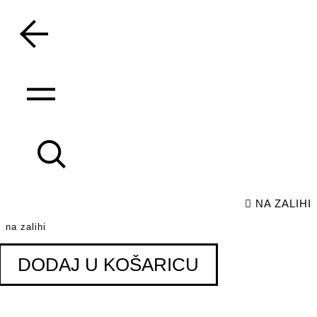
skip
to
content
NA ZALIHI
na zalihi
DODAJ U KOŠARICU